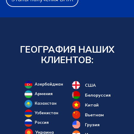
ГЕОГРАФИЯ НАШИХ
КЛИЕНТОВ:
Азербайджан
США
Армения
Белоруссия
Казахстан
Китай
Узбекистан
Вьетнам
Россия
Грузия
Украина